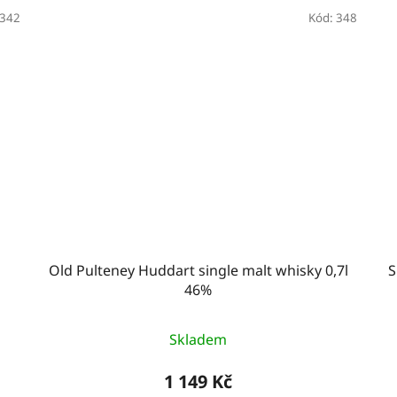
342
Kód:
348
Old Pulteney Huddart single malt whisky 0,7l
S
46%
Skladem
1 149 Kč