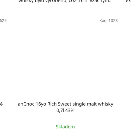
whisky bylo vyrobeno, což ji činí vzácným...
ex
629
Kód:
1028
6%
anCnoc 16yo Rich Sweet single malt whisky
0,7l 43%
Skladem