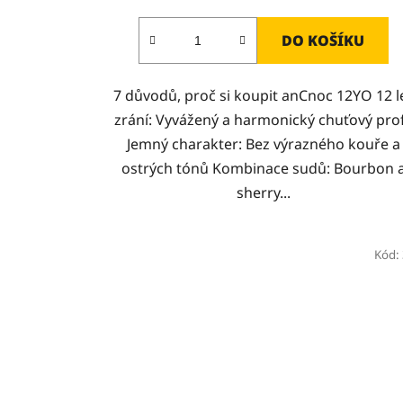
DO KOŠÍKU
7 důvodů, proč si koupit anCnoc 12YO 12 l
zrání: Vyvážený a harmonický chuťový prof
Jemný charakter: Bez výrazného kouře a
ostrých tónů Kombinace sudů: Bourbon 
sherry...
Kód: