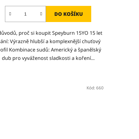
DO KOŠÍKU
důvodů, proč si koupit Speyburn 15YO 15 let
rání: Výrazně hlubší a komplexnější chuťový
rofil Kombinace sudů: Americký a španělský
dub pro vyváženost sladkosti a koření...
Kód:
660