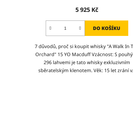
5 925 Kč
DO KOŠÍKU
7 důvodů, proč si koupit whisky "A Walk In 
Orchard" 15 YO Macduff Vzácnost: S pouh
296 lahvemi je tato whisky exkluzivním
sběratelským klenotem. Věk: 15 let zrání v.