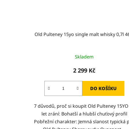
Old Pulteney 15yo single malt whisky 0,7l 
Skladem
2 299 Kč
DO KOŠÍKU
7 důvodů, proč si koupit Old Pulteney 15YO
let zrání: Bohatší a hlubší chuťový profil
Pobřežní charakter: Jemná slanost typická 