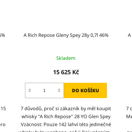
46%
A Rich Repose Gleny Spey 28y 0,7l 46%
A
Skladem
15 625 Kč
DO KOŠÍKU
 15
7 důvodů, proč si zákazník by měl koupit
7 
whisky "A Rich Repose" 28 YO Glen Spey
Me
pro
Vzácnost: Pouze 142 lahví této jedinečné