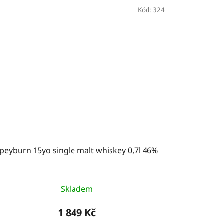
Kód:
324
peyburn 15yo single malt whiskey 0,7l 46%
Skladem
1 849 Kč