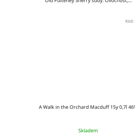
Old Pulteney Sherry sudy: Ovocnost,...
Kód:
A Walk in the Orchard Macduff 15y 0,7l 4
Skladem