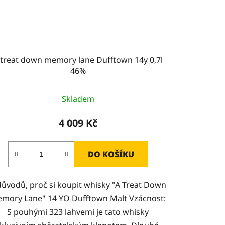
 treat down memory lane Dufftown 14y 0,7l
46%
Skladem
4 009 Kč
DO KOŠÍKU
důvodů, proč si koupit whisky "A Treat Down
mory Lane" 14 YO Dufftown Malt Vzácnost:
S pouhými 323 lahvemi je tato whisky