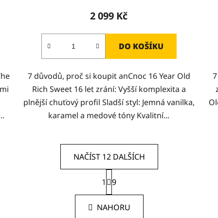
2 099 Kč
DO KOŠÍKU
The
7 důvodů, proč si koupit anCnoc 16 Year Old
7
ými
Rich Sweet 16 let zrání: Vyšší komplexita a
plnější chuťový profil Sladší styl: Jemná vanilka,
Ol
..
karamel a medové tóny Kvalitní...
NAČÍST 12 DALŠÍCH
S
1
t
9
O
r
v
á
l
NAHORU
n