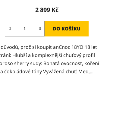
2 899 Kč
DO KOŠÍKU
 důvodů, proč si koupit anCnoc 18YO 18 let
zrání: Hlubší a komplexnější chuťový profil
oroso sherry sudy: Bohatá ovocnost, koření
a čokoládové tóny Vyvážená chuť: Med,...