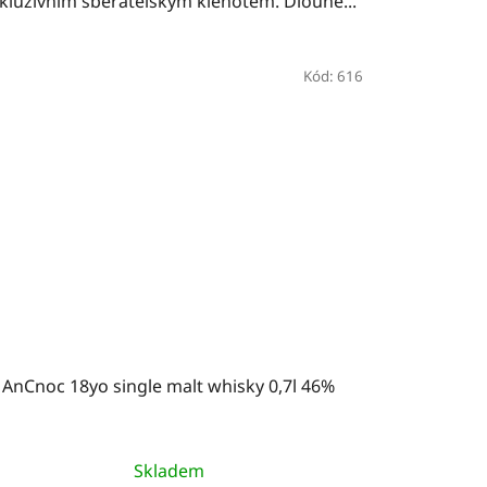
kluzivním sběratelským klenotem. Dlouhé...
Kód:
616
AnCnoc 18yo single malt whisky 0,7l 46%
Skladem