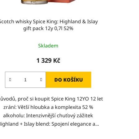
Scotch whisky Spice King: Highland & Islay
gift pack 12y 0,7l 52%
Skladem
1 329 Kč
DO KOŠÍKU
důvodů, proč si koupit Spice King 12YO 12 let
zrání: Větší hloubka a komplexita 52 %
alkoholu: Intenzivnější chuťový zážitek
ighland + Islay blend: Spojení elegance a...