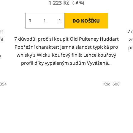
1 223 Kč
(–6 %)
DO KOŠÍKU
et
7 
7 důvodů, proč si koupit Old Pulteney Huddart
il
z
Pobřežní charakter: Jemná slanost typická pro
p
whisky z Wicku Kouřový finiš: Lehce kouřový
a
profil díky vypáleným sudům Vyvážená...
354
Kód:
600