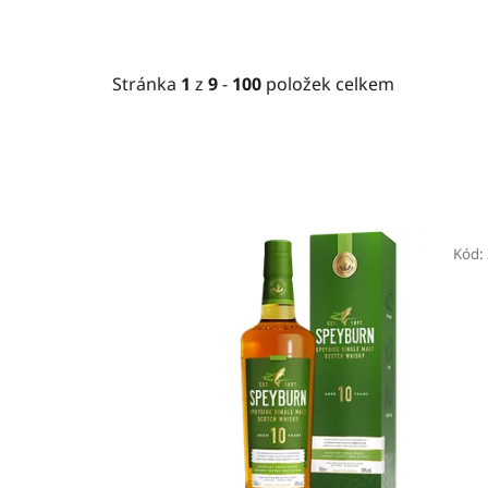
Stránka
1
z
9
-
100
položek celkem
V
ý
Kód:
p
i
s
p
r
o
d
u