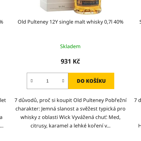
0%
Old Pulteney 12Y single malt whisky 0,7l 40%
Skladem
931 Kč
DO KOŠÍKU
let
7 důvodů, proč si koupit Old Pulteney Pobřežní
7 
charakter: Jemná slanost a svěžest typická pro
 a
whisky z oblasti Wick Vyvážená chuť: Med,
..
citrusy, karamel a lehké koření v...
H