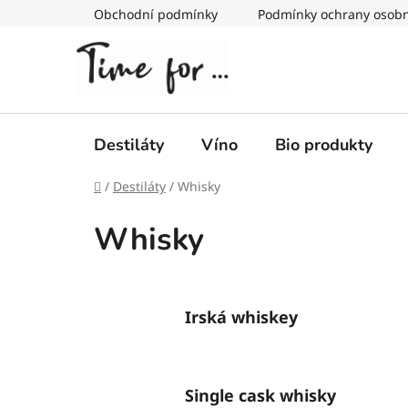
Přejít
Obchodní podmínky
Podmínky ochrany osobn
na
obsah
Destiláty
Víno
Bio produkty
Domů
/
Destiláty
/
Whisky
Whisky
Irská whiskey
Single cask whisky