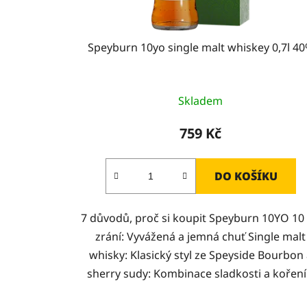
k
t
Speyburn 10yo single malt whiskey 0,7l 4
ů
Skladem
759 Kč
DO KOŠÍKU
7 důvodů, proč si koupit Speyburn 10YO 10 
zrání: Vyvážená a jemná chuť Single malt
whisky: Klasický styl ze Speyside Bourbon
sherry sudy: Kombinace sladkosti a koření.