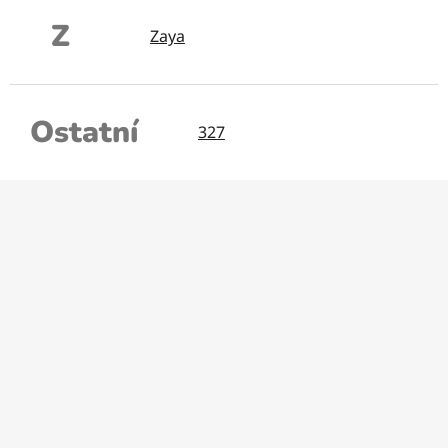
Z
Zaya
Ostatní
327
Z
á
p
a
t
í