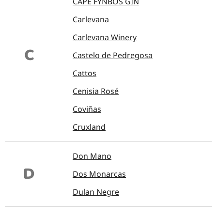
CAPE FYNBOS GIN
Carlevana
Carlevana Winery
C
Castelo de Pedregosa
Cattos
Cenisia Rosé
Coviñas
Cruxland
Don Mano
D
Dos Monarcas
Dulan Negre