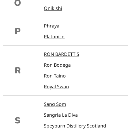
O
Onikishi
Phraya
P
Platonico
RON BARDETT'S
Ron Bodega
R
Ron Taino
Royal Swan
Sang Som
Sangria La Diva
S
Speyburn Distillery Scotland