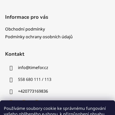
Informace pro vás
Obchodní podmínky
Podmínky ochrany osobních údajů
Kontakt
info
@
timefor.cz
558 680 111 / 113
+420773169836
Používáme soubory cookie ke správnému fungování
vašeho oblíbeného e-shopu, k přizpůsobení obsahu