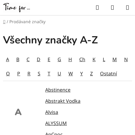
Přejít
Hledat
NÁKUP
na
KOŠÍK
obsah
Domů
/
Prodávané značky
Všechny značky A-Z
A
B
C
D
E
G
H
Ch
K
L
M
N
O
P
R
S
T
U
W
Y
Z
Ostatní
Abstinence
Abstrakt Vodka
A
Alvisa
ALYSSUM
AnCnoc