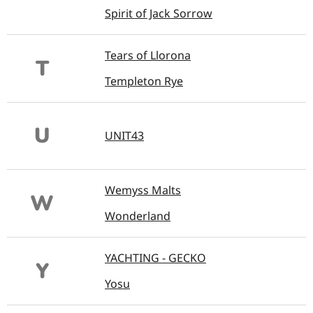
Spirit of Jack Sorrow
Tears of Llorona
T
Templeton Rye
U
UNIT43
Wemyss Malts
W
Wonderland
YACHTING - GECKO
Y
Yosu