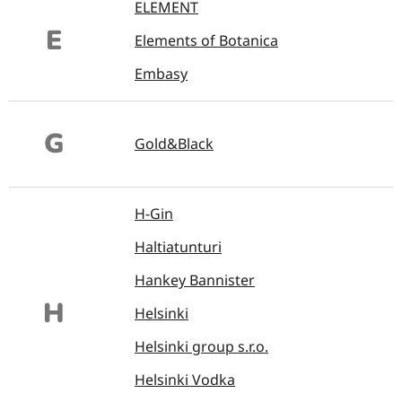
ELEMENT
E
Elements of Botanica
Embasy
G
Gold&Black
H-Gin
Haltiatunturi
Hankey Bannister
H
Helsinki
Helsinki group s.r.o.
Helsinki Vodka