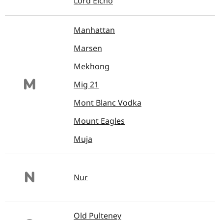
Lord Elcho
Manhattan
Marsen
Mekhong
M
Mig 21
Mont Blanc Vodka
Mount Eagles
Muja
N
Nur
Old Pulteney