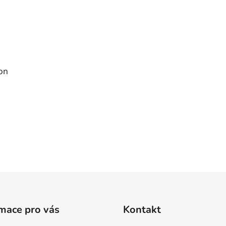
on
O
v
l
á
d
mace pro vás
Kontakt
a