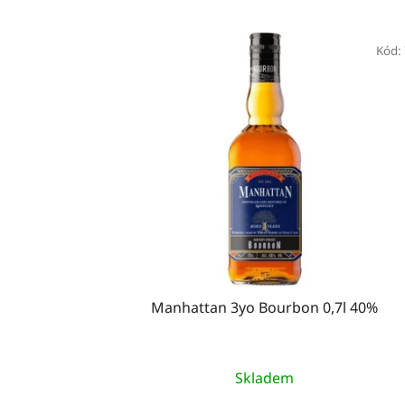
V
ý
Kód:
p
i
s
p
r
o
d
u
k
t
Manhattan 3yo Bourbon 0,7l 40%
ů
Skladem