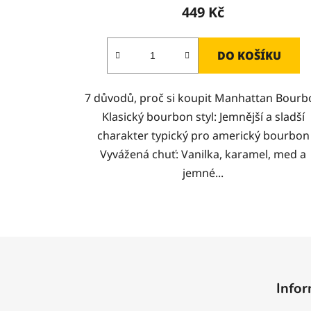
449 Kč
DO KOŠÍKU
7 důvodů, proč si koupit Manhattan Bourb
Klasický bourbon styl: Jemnější a sladší
charakter typický pro americký bourbon
Vyvážená chuť: Vanilka, karamel, med a
jemné...
Z
á
Infor
p