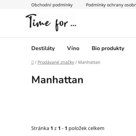
Přejít
Obchodní podmínky
Podmínky ochrany osobn
na
obsah
Destiláty
Víno
Bio produkty
Domů
/
Prodávané značky
/
Manhattan
Manhattan
Stránka
1
z
1
-
1
položek celkem