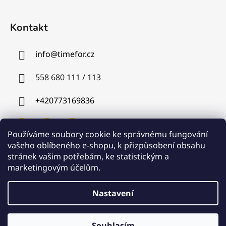
Kontakt
info
@
timefor.cz
558 680 111 / 113
+420773169836
Používáme soubory cookie ke správnému fungování
vašeho oblíbeného e-shopu, k přizpůsobení obsahu
stránek vašim potřebám, ke statistickým a
Instagram
marketingovým účelům.
Nastavení
Vytvořil Shoptet
Souhlasím