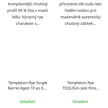
komplexnější chuťový
přirozené síle sudu bez
profil 95 % žita v mash
ředění vodou pro
billu: Výrazný rye
maximálně autentický
charakter s...
chuťový zážitek...
Templeton Rye Single
Templeton Rye
Barrel Aged 10 yo 0,7l
TEQUILA cask finish
52%
Series 0,7l 46%
Skladem
Skladem