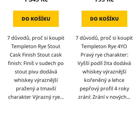
DO KOŠÍKU
DO KOŠÍKU
7 důvodů, proč si koupit
7 důvodů, proč si koupit
Templeton Rye Stout
Templeton Rye 4YO
Cask Finish Stout cask
Pravý rye charakter:
finish: Finiš v sudech po
Vyšší podíl žita dodává
stout pivu dodává
whiskey výraznější
whiskey výraznější
kořeněný a lehce
pražený a tmavší
pepřový profil 4 roky
charakter Výrazný rye...
zrání: Zrání v nových...