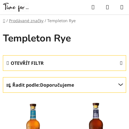
Přejít
Hledat
NÁKUP
na
KOŠÍK
obsah
Domů
/
Prodávané značky
/
Templeton Rye
Templeton Rye
OTEVŘÍT FILTR
Ř
Řadit podle:
Doporučujeme
a
z
V
e
ý
n
p
í
i
p