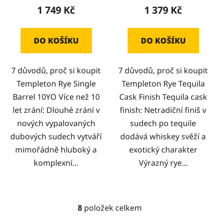
1 749 Kč
1 379 Kč
DO KOŠÍKU
DO KOŠÍKU
7 důvodů, proč si koupit
7 důvodů, proč si koupit
Templeton Rye Single
Templeton Rye Tequila
Barrel 10YO Více než 10
Cask Finish Tequila cask
let zrání: Dlouhé zrání v
finish: Netradiční finiš v
nových vypalovaných
sudech po tequile
dubových sudech vytváří
dodává whiskey svěží a
mimořádně hluboký a
exotický charakter
komplexní...
Výrazný rye...
8
položek celkem
O