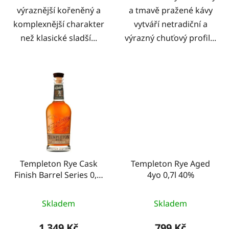
výraznější kořeněný a
a tmavě pražené kávy
komplexnější charakter
vytváří netradiční a
než klasické sladší...
výrazný chuťový profil...
Templeton Rye Cask
Templeton Rye Aged
Finish Barrel Series 0,7l
4yo 0,7l 40%
46%
Skladem
Skladem
1 349 Kč
799 Kč