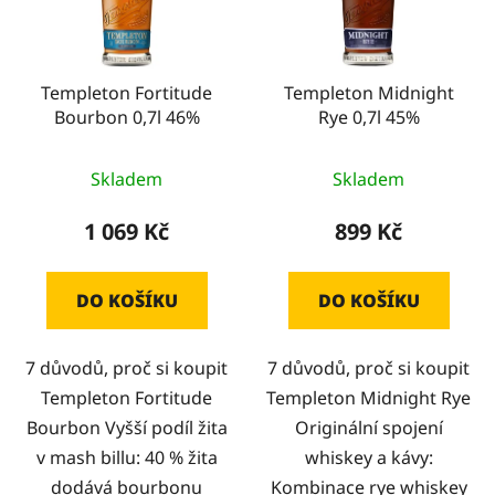
s
r
p
o
r
d
Templeton Fortitude
Templeton Midnight
o
u
Bourbon 0,7l 46%
Rye 0,7l 45%
d
k
u
t
Skladem
Skladem
k
ů
t
1 069 Kč
899 Kč
ů
DO KOŠÍKU
DO KOŠÍKU
7 důvodů, proč si koupit
7 důvodů, proč si koupit
Templeton Fortitude
Templeton Midnight Rye
Bourbon Vyšší podíl žita
Originální spojení
v mash billu: 40 % žita
whiskey a kávy:
dodává bourbonu
Kombinace rye whiskey