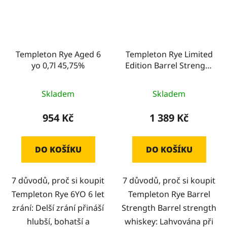
Templeton Rye Aged 6
Templeton Rye Limited
yo 0,7l 45,75%
Edition Barrel Strength
0,7l 57,3%
Skladem
Skladem
954 Kč
1 389 Kč
DO KOŠÍKU
DO KOŠÍKU
7 důvodů, proč si koupit
7 důvodů, proč si koupit
Templeton Rye 6YO 6 let
Templeton Rye Barrel
zrání: Delší zrání přináší
Strength Barrel strength
hlubší, bohatší a
whiskey: Lahvována při