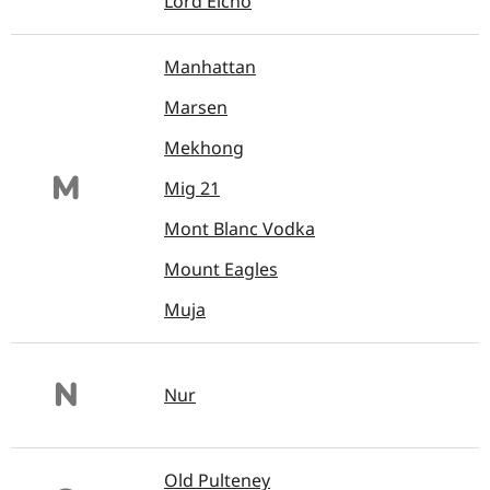
Lord Elcho
Manhattan
Marsen
Mekhong
M
Mig 21
Mont Blanc Vodka
Mount Eagles
Muja
N
Nur
Old Pulteney