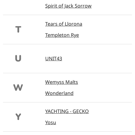
Spirit of Jack Sorrow
Tears of Llorona
T
Templeton Rye
U
UNIT43
Wemyss Malts
W
Wonderland
YACHTING - GECKO
Y
Yosu