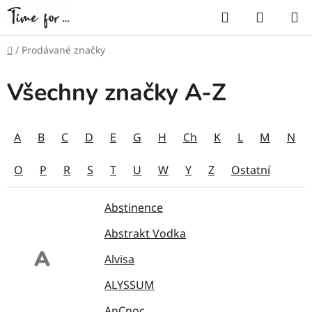
Přejít
Hledat
NÁKUP
na
KOŠÍK
obsah
Domů
/
Prodávané značky
Všechny značky A-Z
A
B
C
D
E
G
H
Ch
K
L
M
N
O
P
R
S
T
U
W
Y
Z
Ostatní
Abstinence
Abstrakt Vodka
A
Alvisa
ALYSSUM
AnCnoc