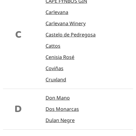
CAPE FYNBOS GIN
Carlevana
Carlevana Winery
C
Castelo de Pedregosa
Cattos
Cenisia Rosé
Coviñas
Cruxland
Don Mano
D
Dos Monarcas
Dulan Negre