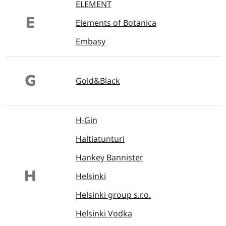
ELEMENT
E
Elements of Botanica
Embasy
G
Gold&Black
H-Gin
Haltiatunturi
Hankey Bannister
H
Helsinki
Helsinki group s.r.o.
Helsinki Vodka