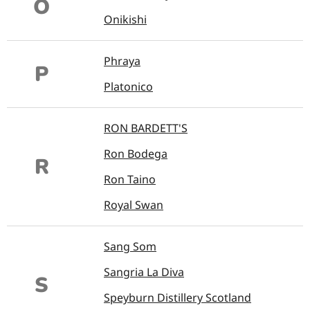
O
Onikishi
Phraya
P
Platonico
RON BARDETT'S
Ron Bodega
R
Ron Taino
Royal Swan
Sang Som
Sangria La Diva
S
Speyburn Distillery Scotland