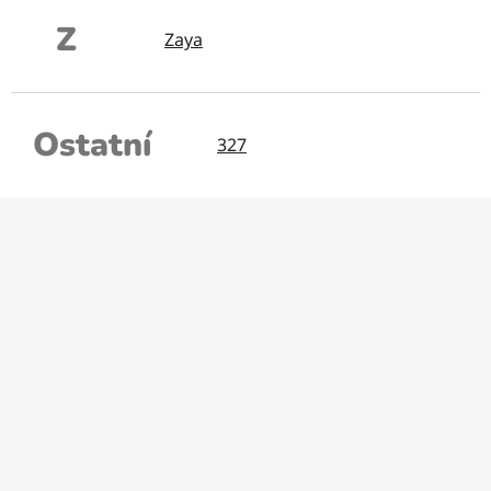
Z
Zaya
Ostatní
327
Z
á
p
a
t
í