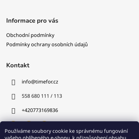
Informace pro vás
Obchodní podmínky
Podmínky ochrany osobních údajů
Kontakt
info
@
timefor.cz
558 680 111 / 113
+420773169836
Používáme soubory cookie ke správnému fungování
vašeho oblíbeného e-shopu, k přizpůsobení obsahu