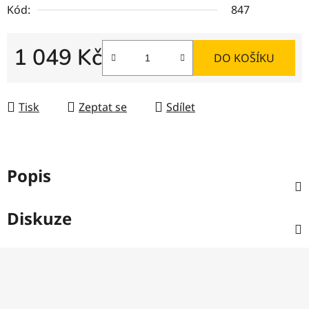
Kód:
847
1 049 Kč
DO KOŠÍKU
Měrná cena:
Tisk
Zeptat se
Sdílet
Popis
Diskuze
Z
á
p