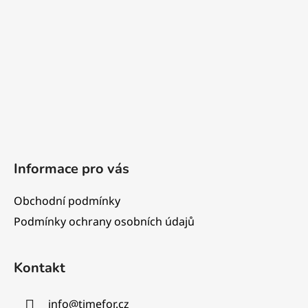
a
t
í
Informace pro vás
Obchodní podmínky
Podmínky ochrany osobních údajů
Kontakt
info
@
timefor.cz