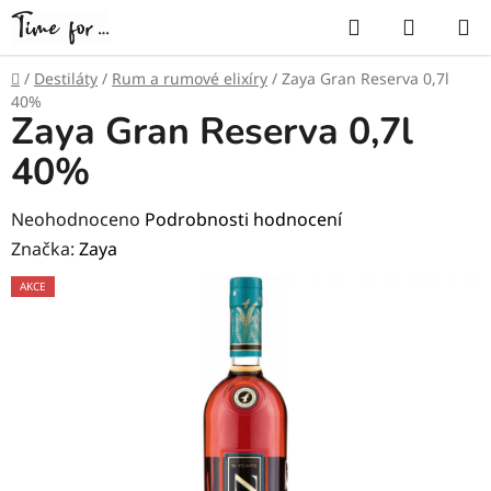
Přejít
Hledat
NÁKUP
na
KOŠÍK
obsah
Domů
/
Destiláty
/
Rum a rumové elixíry
/
Zaya Gran Reserva 0,7l
40%
Zaya Gran Reserva 0,7l
40%
Průměrné
Neohodnoceno
Podrobnosti hodnocení
hodnocení
Značka:
Zaya
produktu
AKCE
je
0,0
z
5
hvězdiček.