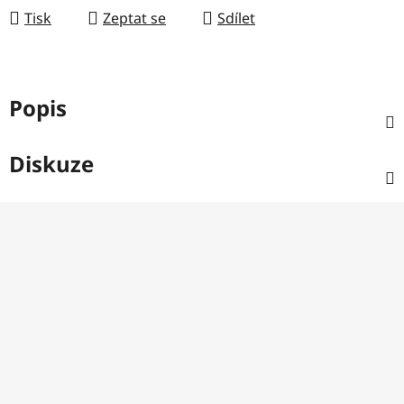
Tisk
Zeptat se
Sdílet
Popis
Diskuze
Z
á
p
a
t
í