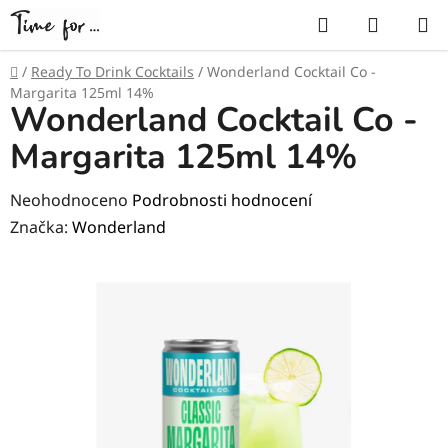
Přejít
Hledat
NÁKUP
na
KOŠÍK
obsah
Domů
/
Ready To Drink Cocktails
/
Wonderland Cocktail Co -
Margarita 125ml 14%
Wonderland Cocktail Co -
Margarita 125ml 14%
Průměrné
Neohodnoceno
Podrobnosti hodnocení
hodnocení
Značka:
Wonderland
produktu
je
0,0
z
5
hvězdiček.