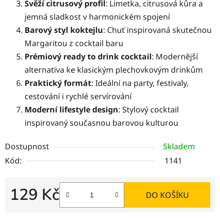
Svěží citrusový profil
: Limetka, citrusová kůra a
jemná sladkost v harmonickém spojení
Barový styl koktejlu
: Chuť inspirovaná skutečnou
Margaritou z cocktail baru
Prémiový ready to drink cocktail
: Modernější
alternativa ke klasickým plechovkovým drinkům
Praktický formát
: Ideální na party, festivaly,
cestování i rychlé servírování
Moderní lifestyle design
: Stylový cocktail
inspirovaný současnou barovou kulturou
Dostupnost
Skladem
Kód:
1141
129 Kč
DO KOŠÍKU
Měrná cena: