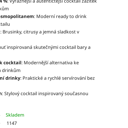
4 %
: Výraznější a autentičtější cocktail zážitek
nkům
Cosmopolitanem
: Moderní ready to drink
tailu
l
: Brusinky, citrusy a jemná sladkost v
huť inspirovaná skutečnými cocktail bary a
k cocktail
: Modernější alternativa ke
m drinkům
rní drinky
: Praktické a rychlé servírování bez
n
: Stylový cocktail inspirovaný současnou
Skladem
1147