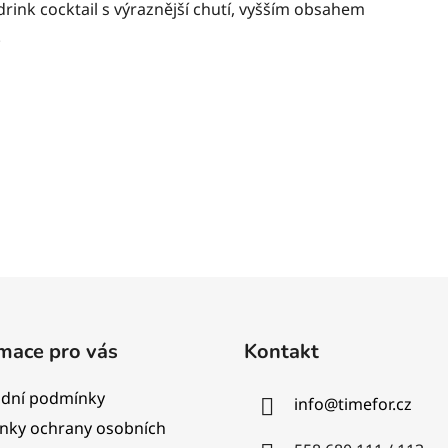
drink cocktail s výraznější chutí, vyšším obsahem
.
mace pro vás
Kontakt
dní podmínky
info
@
timefor.cz
nky ochrany osobních