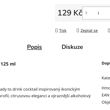
129 Kč
Měrná cena:
Tisk
Zeptat se
Popis
Diskuze
Dop
 125 ml
Kate
Hmo
dy to drink cocktail inspirovaný ikonickým
EAN
ofil, citrusovou eleganci a výraznější alkoholový
Obj