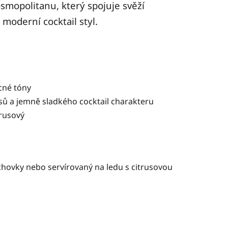
smopolitanu, který spojuje svěží
 moderní cocktail styl.
cné tóny
rusů a jemně sladkého cocktail charakteru
trusový
chovky nebo servírovaný na ledu s citrusovou