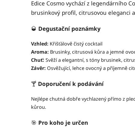
Edice Cosmo vychází z legendárního Co
brusinkový profil, citrusovou eleganci a
🥃
Degustační poznámky
Vzhled:
Křišťálově čistý cocktail
Aroma:
Brusinky, citrusová kůra a jemné ovo
Chuť:
Svěží a elegantní, s tóny brusinek, cit
Závěr:
Osvěžující, lehce ovocný a příjemně ci
🍸
Doporučení k podávání
Nejlépe chutná dobře vychlazený přímo z ple
kůrou.
🎯
Pro koho je určen