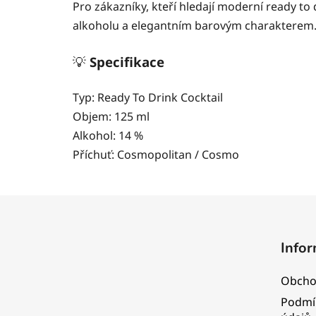
Pro zákazníky, kteří hledají moderní ready to 
alkoholu a elegantním barovým charakterem
💡
Specifikace
Typ: Ready To Drink Cocktail
Objem: 125 ml
Alkohol: 14 %
Příchuť: Cosmopolitan / Cosmo
Z
á
Infor
p
a
Obcho
t
Podmí
í