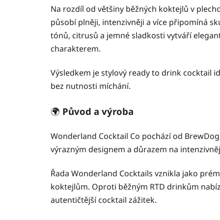
Na rozdíl od většiny běžných koktejlů v plech
působí plněji, intenzivněji a více připomíná 
tónů, citrusů a jemné sladkosti vytváří elegan
charakterem.
Výsledkem je stylový ready to drink cocktail id
bez nutnosti míchání.
🌍
Původ a výroba
Wonderland Cocktail Co pochází od BrewDog
výrazným designem a důrazem na intenzivnějš
Řada Wonderland Cocktails vznikla jako prémi
koktejlům. Oproti běžným RTD drinkům nabízí 
autentičtější cocktail zážitek.