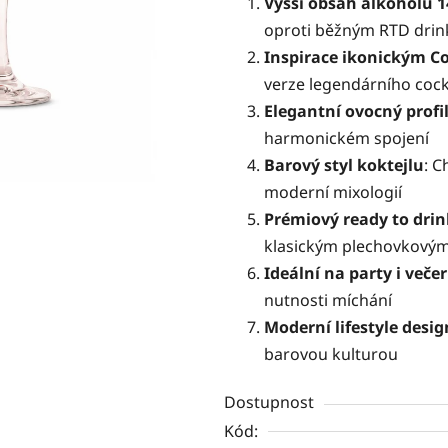
Vyšší obsah alkoholu 1
z
oproti běžným RTD dri
5
Inspirace ikonickým 
hvězdiček.
verze legendárního cock
Elegantní ovocný profi
harmonickém spojení
Barový styl koktejlu
: C
moderní mixologií
Prémiový ready to drin
klasickým plechovkový
Ideální na party i veče
nutnosti míchání
Moderní lifestyle desig
barovou kulturou
Dostupnost
Kód: