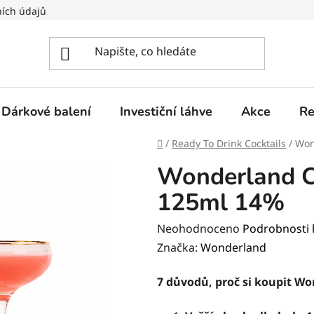
ích údajů
Dárkové balení
Investiční láhve
Akce
Re
Domů
/
Ready To Drink Cocktails
/
Won
Wonderland C
125ml 14%
Průměrné
Neohodnoceno
Podrobnosti
hodnocení
Značka:
Wonderland
produktu
7 důvodů, proč si koupit W
je
0,0