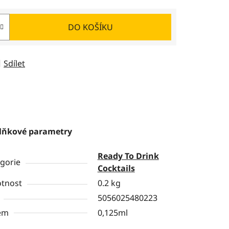
DO KOŠÍKU
Sdílet
lňkové parametry
Ready To Drink
gorie
Cocktails
tnost
0.2 kg
5056025480223
em
0,125ml