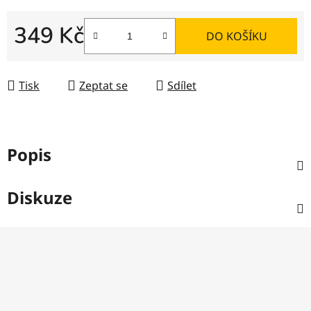
349 Kč
DO KOŠÍKU
Měrná cena:
Tisk
Zeptat se
Sdílet
Popis
Diskuze
Z
á
p
a
t