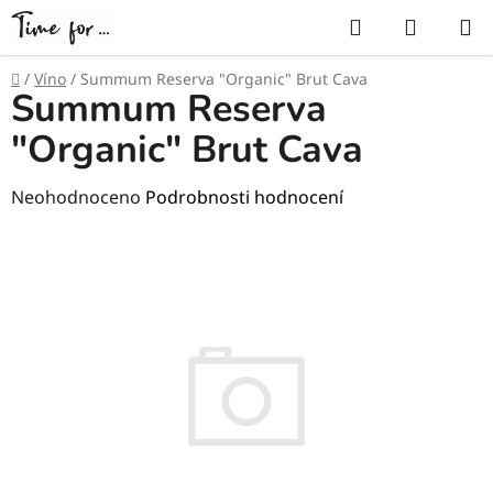
Přejít
Hledat
NÁKUP
na
KOŠÍK
obsah
Domů
/
Víno
/
Summum Reserva "Organic" Brut Cava
Summum Reserva
"Organic" Brut Cava
Průměrné
Neohodnoceno
Podrobnosti hodnocení
hodnocení
produktu
je
0,0
z
5
hvězdiček.