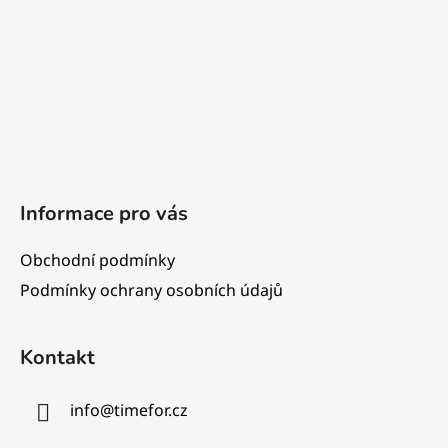
í
Informace pro vás
Obchodní podmínky
Podmínky ochrany osobních údajů
Kontakt
info
@
timefor.cz