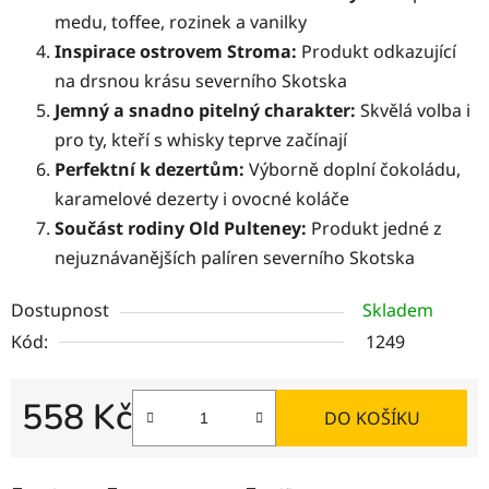
medu, toffee, rozinek a vanilky
Inspirace ostrovem Stroma:
Produkt odkazující
na drsnou krásu severního Skotska
Jemný a snadno pitelný charakter:
Skvělá volba i
pro ty, kteří s whisky teprve začínají
Perfektní k dezertům:
Výborně doplní čokoládu,
karamelové dezerty i ovocné koláče
Součást rodiny Old Pulteney:
Produkt jedné z
nejuznávanějších palíren severního Skotska
Dostupnost
Skladem
Kód:
1249
558 Kč
DO KOŠÍKU
Měrná cena: