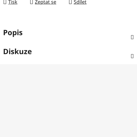
Tisk
Zeptat se
Sdílet
Popis
Diskuze
Z
á
p
a
t
í