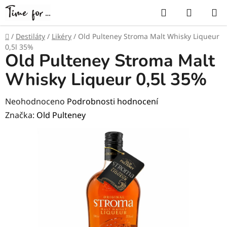
Přejít
Hledat
NÁKUP
na
KOŠÍK
obsah
Domů
/
Destiláty
/
Likéry
/
Old Pulteney Stroma Malt Whisky Liqueur
0,5l 35%
Old Pulteney Stroma Malt
Whisky Liqueur 0,5l 35%
Průměrné
Neohodnoceno
Podrobnosti hodnocení
hodnocení
Značka:
Old Pulteney
produktu
je
0,0
z
5
hvězdiček.