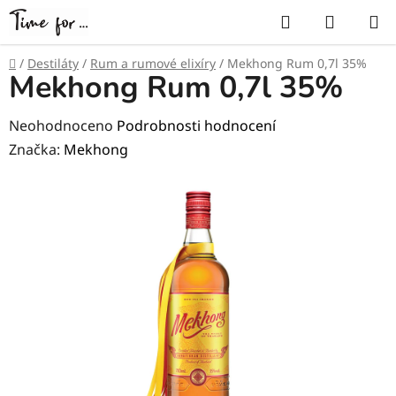
Přejít
Hledat
NÁKUP
na
KOŠÍK
obsah
Domů
/
Destiláty
/
Rum a rumové elixíry
/
Mekhong Rum 0,7l 35%
Mekhong Rum 0,7l 35%
Průměrné
Neohodnoceno
Podrobnosti hodnocení
hodnocení
Značka:
Mekhong
produktu
je
0,0
z
5
hvězdiček.