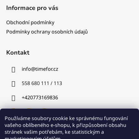
Informace pro vás
Obchodní podmínky
Podmínky ochrany osobních údajů
Kontakt
info
@
timefor.cz
558 680 111 / 113
+420773169836
Používáme soubory cookie ke správnému fungování
vašeho oblíbeného e-shopu, k přizpůsobení obsahu
stránek vašim potřebám, ke statistickým a
Instagram
marketingovým účelům.