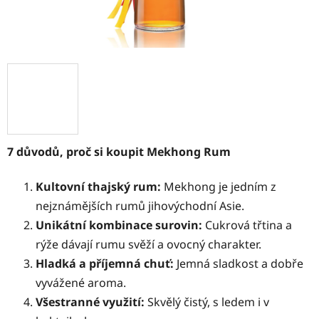
7 důvodů, proč si koupit Mekhong Rum
Kultovní thajský rum:
Mekhong je jedním z
nejznámějších rumů jihovýchodní Asie.
Unikátní kombinace surovin:
Cukrová třtina a
rýže dávají rumu svěží a ovocný charakter.
Hladká a příjemná chuť:
Jemná sladkost a dobře
vyvážené aroma.
Všestranné využití:
Skvělý čistý, s ledem i v