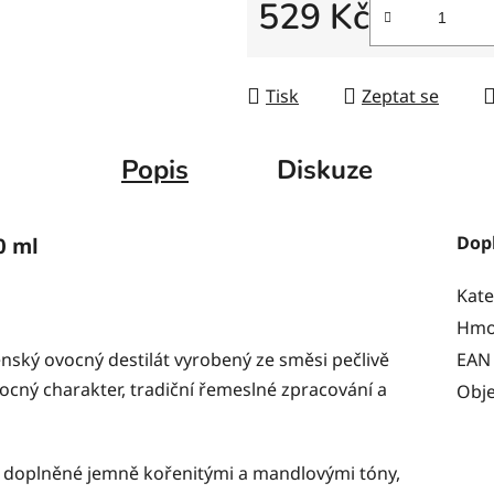
529 Kč
Měrná cena:
Tisk
Zeptat se
Popis
Diskuze
Dop
0 ml
Kate
Hmo
enský ovocný destilát vyrobený ze směsi pečlivě
EAN
vocný charakter, tradiční řemeslné zpracování a
Obj
ek doplněné jemně kořenitými a mandlovými tóny,