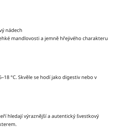
ový nádech
 lehké mandlovosti a jemně hřejivého charakteru
–18 °C. Skvěle se hodí jako digestiv nebo v
ří hledají výraznější a autentický švestkový
akterem.