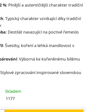
2 %
: Plnější a autentičtější charakter tradiční
ch
: Typický charakter vznikající díky tradiční
k
oba
: Destilát navazující na poctivé řemeslo
il
: Švestky, koření a lehká mandlovost v
párování
: Výborná ke kořeněnému bílému
: Stylové zpracování inspirované slovenskou
Skladem
1177