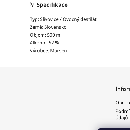
💡
Specifikace
Typ: Slivovice / Ovocný destilát
Země: Slovensko
Objem: 500 ml
Alkohol: 52 %
Výrobce: Marsen
Z
á
Infor
p
a
Obcho
t
Podmí
í
údajů