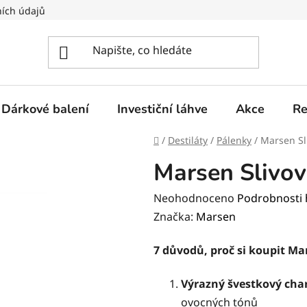
ích údajů
Dárkové balení
Investiční láhve
Akce
Re
Domů
/
Destiláty
/
Pálenky
/
Marsen Sl
Marsen Slivov
Průměrné
Neohodnoceno
Podrobnosti
hodnocení
Značka:
Marsen
produktu
7 důvodů, proč si koupit Mar
je
0,0
Výrazný švestkový cha
z
ovocných tónů