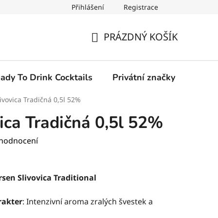
Přihlášení
Registrace
PRÁZDNÝ KOŠÍK
NÁKUPNÍ
KOŠÍK
ady To Drink Cocktails
Privátní značky
ivovica Tradičná 0,5l 52%
ica Tradičná 0,5l 52%
 hodnocení
sen Slivovica Traditional
rakter
: Intenzivní aroma zralých švestek a