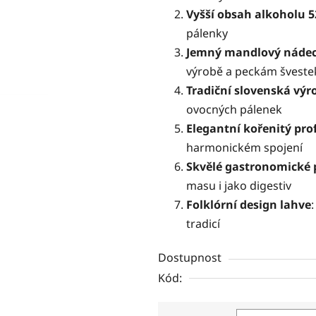
5
Vyšší obsah alkoholu 5
hvězdiček.
pálenky
Jemný mandlový náde
výrobě a peckám šveste
Tradiční slovenská výr
ovocných pálenek
Elegantní kořenitý prof
harmonickém spojení
Skvělé gastronomické 
masu i jako digestiv
Folklórní design lahve
tradicí
Dostupnost
Kód: