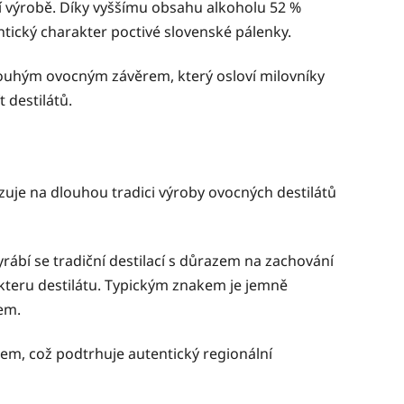
ní výrobě. Díky vyššímu obsahu alkoholu 52 %
entický charakter poctivé slovenské pálenky.
dlouhým ovocným závěrem, který osloví milovníky
 destilátů.
zuje na dlouhou tradici výroby ovocných destilátů
vyrábí se tradiční destilací s důrazem na zachování
kteru destilátu. Typickým znakem je jemně
em.
rem, což podtrhuje autentický regionální