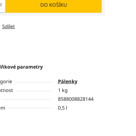
DO KOŠÍKU
Sdílet
lňkové parametry
gorie
Pálenky
tnost
1 kg
8588008828144
em
0,5 l