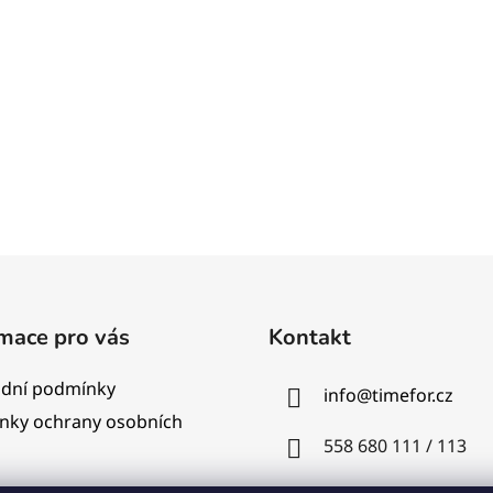
mace pro vás
Kontakt
dní podmínky
info
@
timefor.cz
nky ochrany osobních
558 680 111 / 113