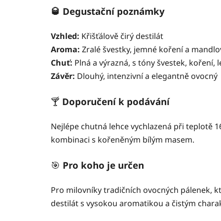
🥃 Degustační poznámky
Vzhled:
Křišťálově čirý destilát
Aroma:
Zralé švestky, jemné koření a mandl
Chuť:
Plná a výrazná, s tóny švestek, koření,
Závěr:
Dlouhý, intenzivní a elegantně ovocný
🍸
Doporučení k podávání
Nejlépe chutná lehce vychlazená při teplotě 16
kombinaci s kořeněným bílým masem.
🎯
Pro koho je určen
Pro milovníky tradičních ovocných pálenek, kte
destilát s vysokou aromatikou a čistým char