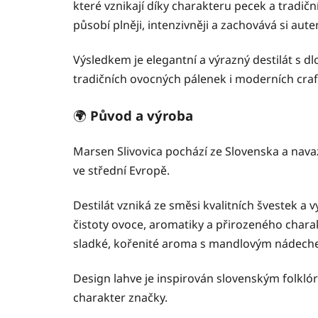
které vznikají díky charakteru pecek a tradič
působí plněji, intenzivněji a zachovává si aut
Výsledkem je elegantní a výrazný destilát s 
tradičních ovocných pálenek i moderních craft
🌍
Původ a výroba
Marsen Slivovica pochází ze Slovenska a nava
ve střední Evropě.
Destilát vzniká ze směsi kvalitních švestek a 
čistoty ovoce, aromatiky a přirozeného chara
sladké, kořenité aroma s mandlovým nádech
Design lahve je inspirován slovenským folkló
charakter značky.