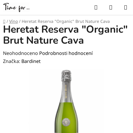
Přejít
Hledat
NÁKUP
na
KOŠÍK
obsah
Domů
/
Víno
/
Heretat Reserva "Organic" Brut Nature Cava
Heretat Reserva "Organic"
Brut Nature Cava
Průměrné
Neohodnoceno
Podrobnosti hodnocení
hodnocení
Značka:
Bardinet
produktu
je
0,0
z
5
hvězdiček.