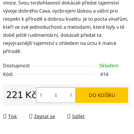
vinice.
Svou tvrdohlavostí dokázali předat tajemství
vývoje dobrého Cava, vyzbrojeni láskou a vášní pro
respekt k přírodě a dobrou kvalitu.
Je to pocta vinařům,
kteří ve své jednoduchosti a metodami, které byly v té
době ještě rudimentární, dokázali předat ta
nejvýraznější tajemství s ohledem na úctu k matce
přírodě.
Dostupnost
Skladem
Kód:
414
221 Kč
DO KOŠÍKU
Měrná cena:
Tisk
Zeptat se
Sdílet