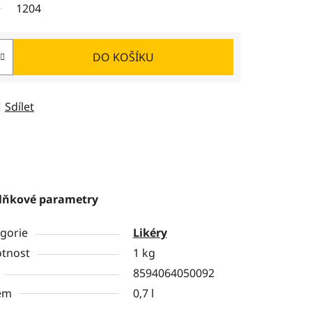
1204
DO KOŠÍKU
Sdílet
lňkové parametry
gorie
Likéry
tnost
1 kg
8594064050092
em
0,7 l