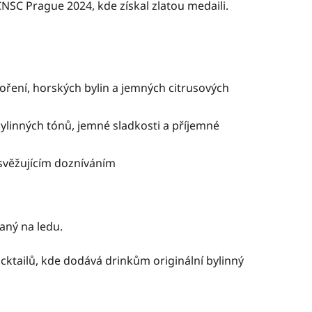
 CNSC Prague 2024, kde získal zlatou medaili.
ření, horských bylin a jemných citrusových
linných tónů, jemné sladkosti a příjemné
osvěžujícím dozníváním
aný na ledu.
cktailů, kde dodává drinkům originální bylinný