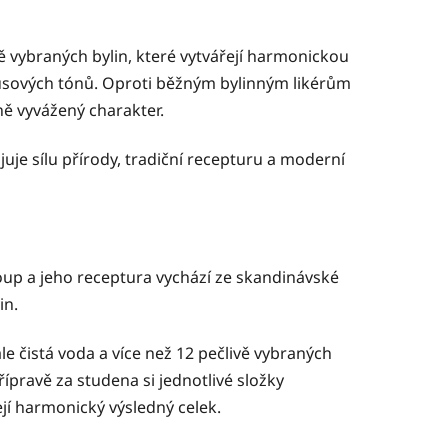
vě vybraných bylin, které vytvářejí harmonickou
rusových tónů. Oproti běžným bylinným likérům
ně vyvážený charakter.
ojuje sílu přírody, tradiční recepturu a moderní
oup a jeho receptura vychází ze skandinávské
in.
le čistá voda a více než 12 pečlivě vybraných
ípravě za studena si jednotlivé složky
ejí harmonický výsledný celek.