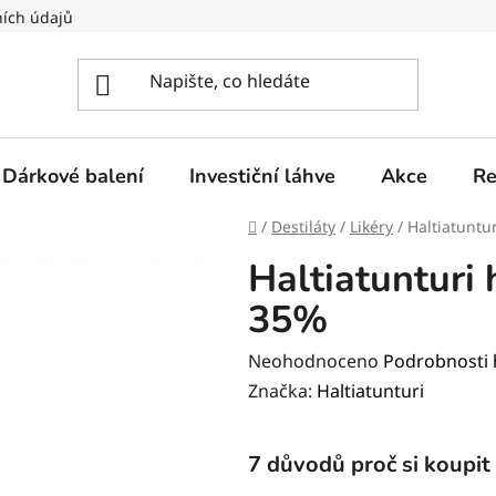
ích údajů
Dárkové balení
Investiční láhve
Akce
Re
Domů
/
Destiláty
/
Likéry
/
Haltiatuntu
Haltiatunturi 
35%
Průměrné
Neohodnoceno
Podrobnosti
hodnocení
Značka:
Haltiatunturi
produktu
je
7 důvodů proč si koupit
0,0