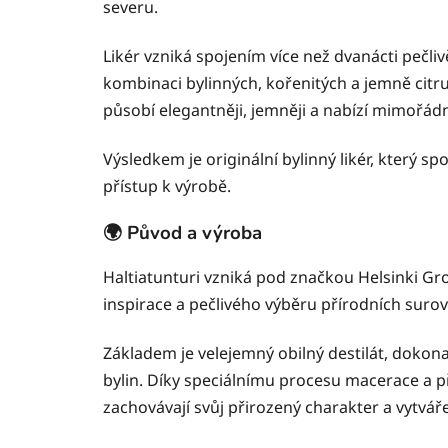
severu.
Likér vzniká spojením více než dvanácti pečli
kombinaci bylinných, kořenitých a jemně cit
působí elegantněji, jemněji a nabízí mimořád
Výsledkem je originální bylinný likér, který sp
přístup k výrobě.
🌍 Původ a výroba
Haltiatunturi vzniká pod značkou Helsinki Gr
inspirace a pečlivého výběru přírodních surov
Základem je velejemný obilný destilát, dokona
bylin. Díky speciálnímu procesu macerace a př
zachovávají svůj přirozený charakter a vytvář