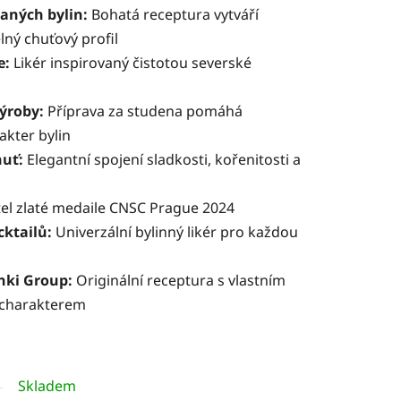
raných bylin:
Bohatá receptura vytváří
ný chuťový profil
e:
Likér inspirovaný čistotou severské
ýroby:
Příprava za studena pomáhá
akter bylin
uť:
Elegantní spojení sladkosti, kořenitosti a
el zlaté medaile CNSC Prague 2024
cktailů:
Univerzální bylinný likér pro každou
nki Group:
Originální receptura s vlastním
 charakterem
Skladem