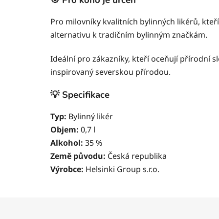
Pro milovníky kvalitních bylinných likérů, kteří
alternativu k tradičním bylinným značkám.
Ideální pro zákazníky, kteří oceňují přírodní s
inspirovaný severskou přírodou.
💡 Specifikace
Typ:
Bylinný likér
Objem:
0,7 l
Alkohol:
35 %
Země původu:
Česká republika
Výrobce:
Helsinki Group s.r.o.
Z