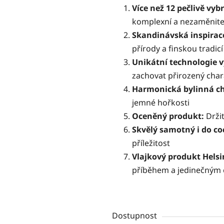
z
Více než 12 pečlivě vyb
5
komplexní a nezaměnitel
hvězdiček.
Skandinávská inspirac
přírody a finskou tradicí
Unikátní technologie v
zachovat přirozený char
Harmonická bylinná ch
jemné hořkosti
Oceněný produkt:
Držit
Skvělý samotný i do co
příležitost
Vlajkový produkt Helsi
příběhem a jedinečným
Dostupnost