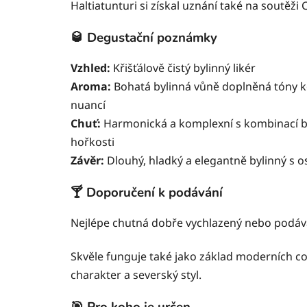
Haltiatunturi si získal uznání také na soutěži
🥃 Degustační poznámky
Vzhled:
Křišťálově čistý bylinný likér
Aroma:
Bohatá bylinná vůně doplněná tóny ko
nuancí
Chuť:
Harmonická a komplexní s kombinací by
hořkosti
Závěr:
Dlouhý, hladký a elegantně bylinný s 
🍸 Doporučení k podávání
Nejlépe chutná dobře vychlazený nebo podáv
Skvěle funguje také jako základ moderních co
charakter a severský styl.
🎯 Pro koho je určen