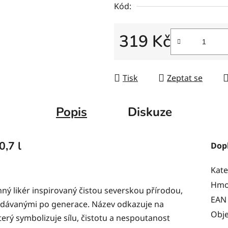
Kód:
319 Kč
Měrná cena:
Tisk
Zeptat se
Popis
Diskuze
0,7 l
Dop
Kate
Hmo
nný likér inspirovaný čistou severskou přírodou,
EAN
ředávanými po generace. Název odkazuje na
Obj
který symbolizuje sílu, čistotu a nespoutanost