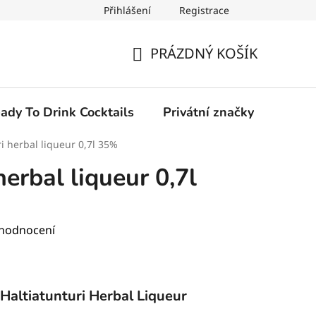
Přihlášení
Registrace
PRÁZDNÝ KOŠÍK
NÁKUPNÍ
KOŠÍK
ady To Drink Cocktails
Privátní značky
ri herbal liqueur 0,7l 35%
herbal liqueur 0,7l
 hodnocení
 Haltiatunturi Herbal Liqueur