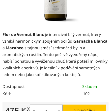
Flor de Vermut Blanc
je intenzivní bílý vermut, který
vzniká harmonickým spojením odrůd
Garnacha Blanca
a
Macabeo
s tajnou směsí sedmnácti bylin a
aromatických rostlin. Tento pečlivě vytvořený nápoj
nabízí bohatou a vyváženou chuť, která potěší milovníky
kvalitních aperitivů. Je ideální k podávání samotných
ledem nebo jako sofistikovaných koktejlů.
Dostupnost
Skladem
Kód:
102
475 Kč
DO KOŠÍKU