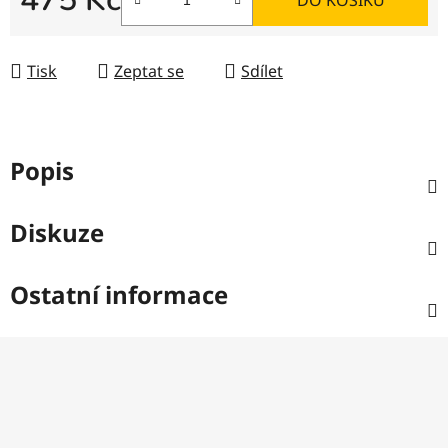
Měrná cena:
Tisk
Zeptat se
Sdílet
Popis
Diskuze
Ostatní informace
Z
á
p
a