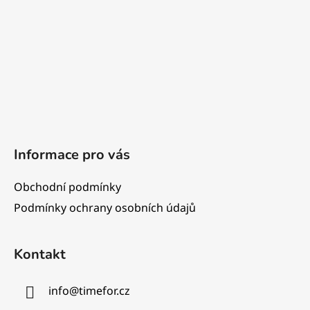
t
í
Informace pro vás
Obchodní podmínky
Podmínky ochrany osobních údajů
Kontakt
info
@
timefor.cz