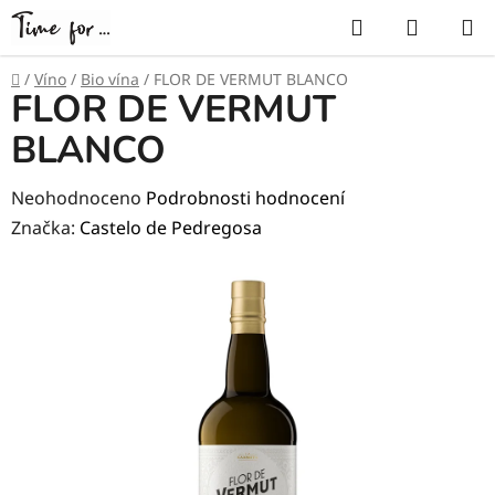
Přejít
Hledat
NÁKUP
na
KOŠÍK
obsah
Domů
/
Víno
/
Bio vína
/
FLOR DE VERMUT BLANCO
FLOR DE VERMUT
BLANCO
Průměrné
Neohodnoceno
Podrobnosti hodnocení
hodnocení
Značka:
Castelo de Pedregosa
produktu
je
0,0
z
5
hvězdiček.