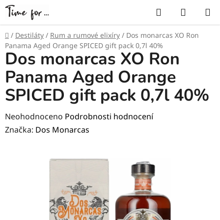
Přejít
Hledat
NÁKUP
na
KOŠÍK
obsah
Domů
/
Destiláty
/
Rum a rumové elixíry
/
Dos monarcas XO Ron
Panama Aged Orange SPICED gift pack 0,7l 40%
Dos monarcas XO Ron
Panama Aged Orange
SPICED gift pack 0,7l 40%
Průměrné
Neohodnoceno
Podrobnosti hodnocení
hodnocení
Značka:
Dos Monarcas
produktu
je
0,0
z
5
hvězdiček.