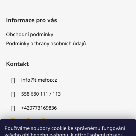
Informace pro vás
Obchodní podmínky
Podmínky ochrany osobních údajů
Kontakt
info
@
timefor.cz
558 680 111 / 113
+420773169836
Používáme soubory cookie ke správnému fungování
vašeho oblíbeného e-shopu, k přizpůsobení obsahu