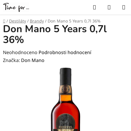
Přejít
Hledat
NÁKUP
na
KOŠÍK
obsah
Domů
/
Destiláty
/
Brandy
/
Don Mano 5 Years 0,7l 36%
Don Mano 5 Years 0,7l
36%
Průměrné
Neohodnoceno
Podrobnosti hodnocení
hodnocení
Značka:
Don Mano
produktu
je
0,0
z
5
hvězdiček.