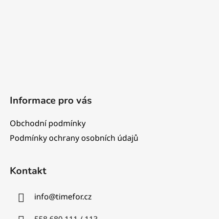
í
Informace pro vás
Obchodní podmínky
Podmínky ochrany osobních údajů
Kontakt
info
@
timefor.cz