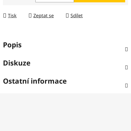
Měrná cena:
Tisk
Zeptat se
Sdílet
Popis
Diskuze
Ostatní informace
Z
á
p
a
t