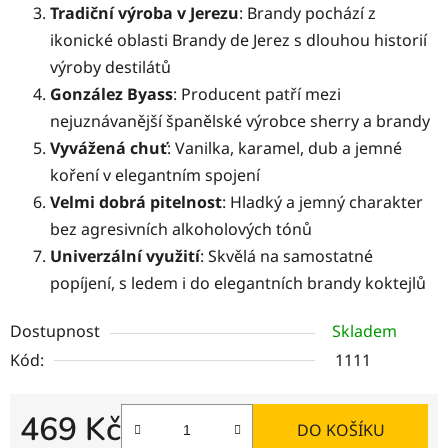
Tradiční výroba v Jerezu
: Brandy pochází z
ikonické oblasti Brandy de Jerez s dlouhou historií
výroby destilátů
González Byass
: Producent patří mezi
nejuznávanější španělské výrobce sherry a brandy
Vyvážená chuť
: Vanilka, karamel, dub a jemné
koření v elegantním spojení
Velmi dobrá pitelnost
: Hladký a jemný charakter
bez agresivních alkoholových tónů
Univerzální využití
: Skvělá na samostatné
popíjení, s ledem i do elegantních brandy koktejlů
Dostupnost
Skladem
Kód:
1111
469 Kč
DO KOŠÍKU