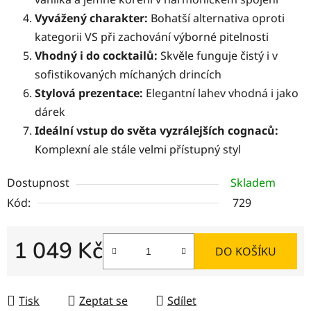
Vyvážený charakter:
Bohatší alternativa oproti
kategorii VS při zachování výborné pitelnosti
Vhodný i do cocktailů:
Skvěle funguje čistý i v
sofistikovaných míchaných drincích
Stylová prezentace:
Elegantní lahev vhodná i jako
dárek
Ideální vstup do světa vyzrálejších cognaců:
Komplexní ale stále velmi přístupný styl
Dostupnost
Skladem
Kód:
729
1 049 Kč
DO KOŠÍKU
Měrná cena:
Tisk
Zeptat se
Sdílet