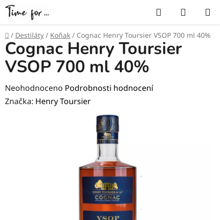
Přejít
Hledat
NÁKUP
na
KOŠÍK
obsah
Domů
/
Destiláty
/
Koňak
/
Cognac Henry Toursier VSOP 700 ml 40%
Cognac Henry Toursier
VSOP 700 ml 40%
Průměrné
Neohodnoceno
Podrobnosti hodnocení
hodnocení
Značka:
Henry Toursier
produktu
je
0,0
z
5
hvězdiček.