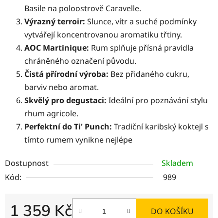
Basile na poloostrově Caravelle.
Výrazný terroir:
Slunce, vítr a suché podmínky
vytvářejí koncentrovanou aromatiku třtiny.
AOC Martinique:
Rum splňuje přísná pravidla
chráněného označení původu.
Čistá přírodní výroba:
Bez přidaného cukru,
barviv nebo aromat.
Skvělý pro degustaci:
Ideální pro poznávání stylu
rhum agricole.
Perfektní do Ti' Punch:
Tradiční karibský koktejl s
tímto rumem vynikne nejlépe
Dostupnost
Skladem
Kód:
989
1 359 Kč
DO KOŠÍKU