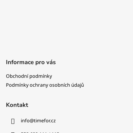
í
Informace pro vás
Obchodní podmínky
Podmínky ochrany osobních údajů
Kontakt
info
@
timefor.cz