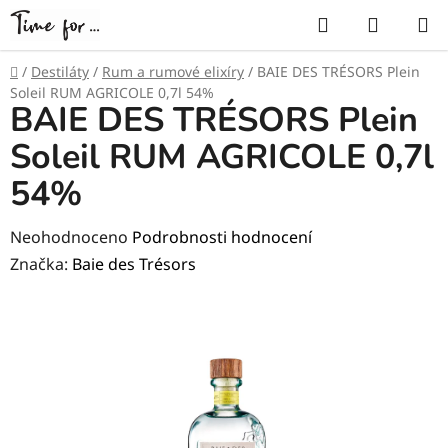
Přejít
Hledat
NÁKUP
na
KOŠÍK
obsah
Domů
/
Destiláty
/
Rum a rumové elixíry
/
BAIE DES TRÉSORS Plein
Soleil RUM AGRICOLE 0,7l 54%
BAIE DES TRÉSORS Plein
Soleil RUM AGRICOLE 0,7l
54%
Průměrné
Neohodnoceno
Podrobnosti hodnocení
hodnocení
Značka:
Baie des Trésors
produktu
je
0,0
z
5
hvězdiček.