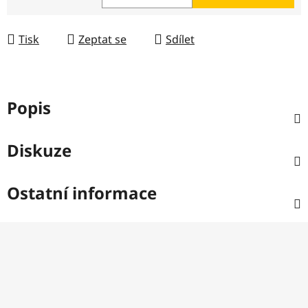
Měrná cena:
Tisk
Zeptat se
Sdílet
Popis
Diskuze
Ostatní informace
Z
á
p
a
t