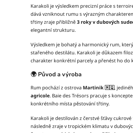
Karakoli je výsledkem precizní práce s terro
dává vzniknout rumu s výrazným charakterem 
třtiny zraje přibližně
3 roky v dubových sude
elegantní strukturu.
Výsledkem je bohatý a harmonický rum, který
stařeného destilátu. Karakoli je důkazem filoz
charakter konkrétní parcely a přenést ho do 
🌍 Původ a výroba
Rum pochází z ostrova
Martinik 🇲🇶
, jedin
agricole
. Baie des Trésors pracuje s koncepte
konkrétního místa pěstování třtiny.
Karakoli je destilován z čerstvé šťávy cukrové 
následně zraje v tropickém klimatu v dubový