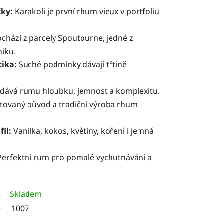
čky:
Karakoli je první rhum vieux v portfoliu
chází z parcely Spoutourne, jedné z
niku.
tika:
Suché podmínky dávají třtině
dává rumu hloubku, jemnost a komplexitu.
tovaný původ a tradiční výroba rhum
fil:
Vanilka, kokos, květiny, koření i jemná
Perfektní rum pro pomalé vychutnávání a
Skladem
1007