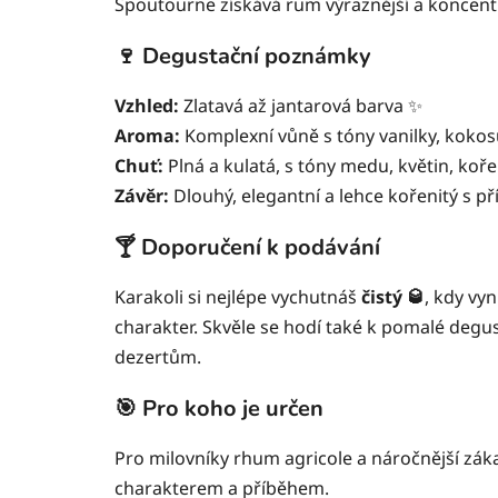
Spoutourne získává rum výraznější a koncentr
🍷 Degustační poznámky
Vzhled:
Zlatavá až jantarová barva ✨
Aroma:
Komplexní vůně s tóny vanilky, kokosu
Chuť:
Plná a kulatá, s tóny medu, květin, koře
Závěr:
Dlouhý, elegantní a lehce kořenitý s p
🍸 Doporučení k podávání
Karakoli si nejlépe vychutnáš
čistý 🥃
, kdy vy
charakter. Skvěle se hodí také k pomalé degu
dezertům.
🎯 Pro koho je určen
Pro milovníky rhum agricole a náročnější záka
charakterem a příběhem.