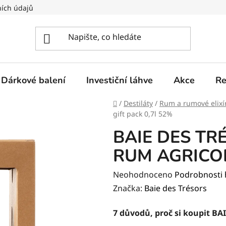
ích údajů
Dárkové balení
Investiční láhve
Akce
Re
Domů
/
Destiláty
/
Rum a rumové elixí
gift pack 0,7l 52%
BAIE DES TR
RUM AGRICOLE
Průměrné
Neohodnoceno
Podrobnosti
hodnocení
Značka:
Baie des Trésors
produktu
7 důvodů, proč si koupit BA
je