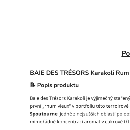
Po
BAIE DES TRÉSORS Karakoli Rum 
📝 Popis produktu
Baie des Trésors Karakoli je výjimečný stařen
první „rhum vieux“ v portfoliu této terroirov
Spoutourne
, jedné z nejsušších oblastí polo
mimořádné koncentraci aromat v cukrové třt