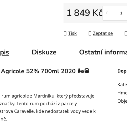
1 849 Kč
Měrná cena:
Tisk
Zeptat se
pis
Diskuze
Ostatní inform
Agricole 52% 700ml 2020 🌬️🥃
Dop
Kate
Hmo
ý rum agricole z Martiniku, který představuje
Obj
é značky. Tento rum pochází z parcely
ostrova Caravelle, kde nedostatek vody vede k
ině.