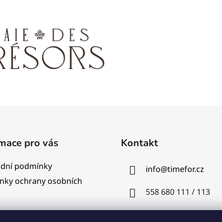
mace pro vás
Kontakt
dní podmínky
info
@
timefor.cz
nky ochrany osobních
558 680 111 / 113
+420773169836