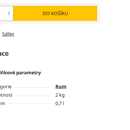
DO KOŠÍKU
Sdílet
ace
lňkové parametry
gorie
Rum
tnost
2 kg
em
0,7 l