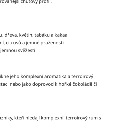
ovanější chuťový profil.
, dřeva, květin, tabáku a kakaa
ní, citrusů a jemné praženosti
říjemnou svěžestí
nikne jeho komplexní aromatika a terroirový
staci nebo jako doprovod k hořké čokoládě či
zníky, kteří hledají komplexní, terroirový rum s