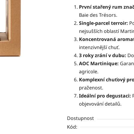
0,0
První stařený rum zna
z
Baie des Trésors.
5
Single-parcel terroir:
Po
hvězdiček.
nejsušších oblastí Marti
Koncentrovaná aroma
intenzivnější chuť.
3 roky zrání v dubu:
Do
AOC Martinique:
Garan
agricole.
Komplexní chuťový pro
praženost.
Ideální pro degustaci:
objevování detailů.
Dostupnost
Kód: