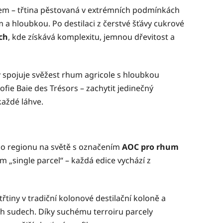
irem – třtina pěstovaná v extrémních podmínkách
a hloubkou. Po destilaci z čerstvé šťávy cukrové
ch
, kde získává komplexitu, jemnou dřevitost a
 spojuje svěžest rhum agricole s hloubkou
ofie Baie des Trésors – zachytit jedinečný
každé láhve.
ého regionu na světě s označením
AOC pro rhum
m „single parcel“ – každá edice vychází z
třtiny v tradiční kolonové destilační koloně a
ch sudech. Díky suchému terroiru parcely