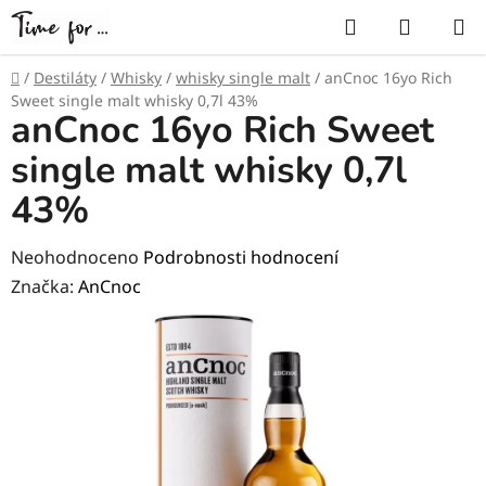
Přejít
Hledat
NÁKUP
na
KOŠÍK
obsah
Domů
/
Destiláty
/
Whisky
/
whisky single malt
/
anCnoc 16yo Rich
Sweet single malt whisky 0,7l 43%
anCnoc 16yo Rich Sweet
single malt whisky 0,7l
43%
Průměrné
Neohodnoceno
Podrobnosti hodnocení
hodnocení
Značka:
AnCnoc
produktu
je
0,0
z
5
hvězdiček.