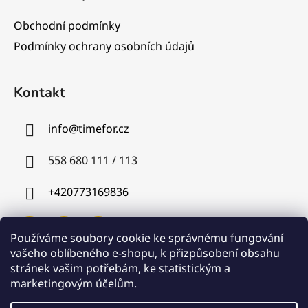
Obchodní podmínky
Podmínky ochrany osobních údajů
Kontakt
info
@
timefor.cz
558 680 111 / 113
+420773169836
Používáme soubory cookie ke správnému fungování
vašeho oblíbeného e-shopu, k přizpůsobení obsahu
stránek vašim potřebám, ke statistickým a
Instagram
marketingovým účelům.