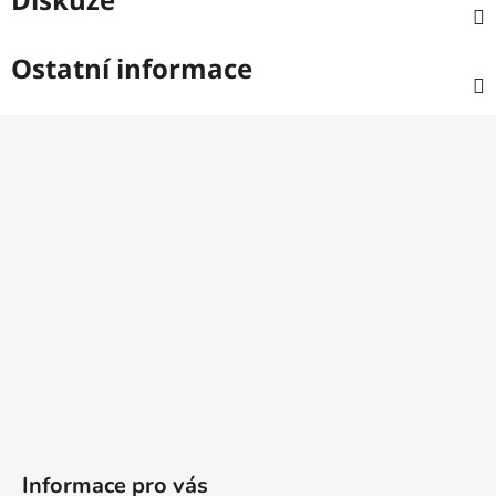
Ostatní informace
Z
á
p
a
t
í
Informace pro vás